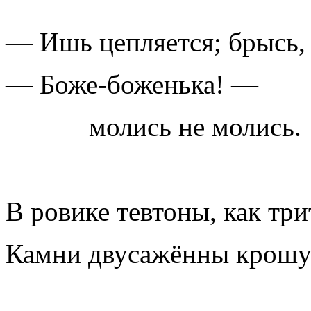
— Ишь цепляется; брысь, 
— Боже-боженька! —
молись не молись.
В ровике тевтоны, как тр
Камни двусажённы крошут