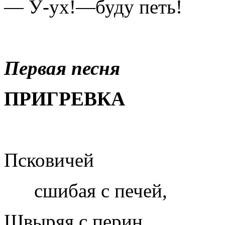
— У-ух!—буду петь!
Первая песня
ПРИГРЕВКА
Псковичей
сшибая с печей,
Швыряя с перин,