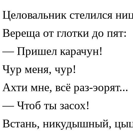
Целовальник стелился ниц
Вереща от глотки до пят:
— Пришел карачун!
Чур меня, чур!
Ахти мне, всё раз-эорят...
— Чтоб ты засох!
Встань, никудышный, цыц