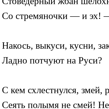
Стоведёрный жбан шелохн
Со стремяночки — и эх! 
Накось, выкуси, кусни, за
Ладно потчуют на Руси?
С кем схлестнулся, змей, 
Сеять полымя не смей! Не 