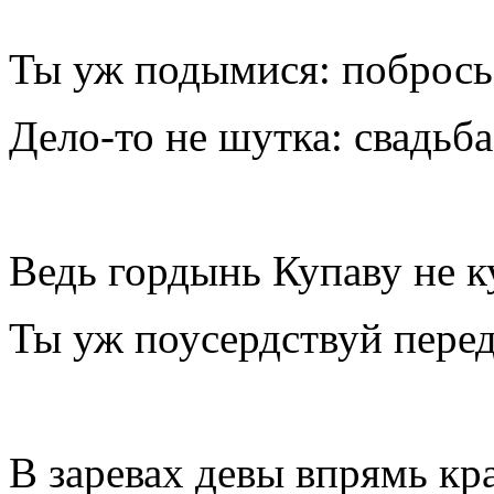
Ты уж подымися: побрось 
Дело-то не шутка: свадьба
Ведь гордынь Купаву не 
Ты уж поусердствуй перед
В заревах девы впрямь кр