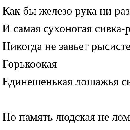
Как бы железо рука ни раз
И самая сухоногая сивка-
Никогда не завьет рысис
Горькоокая
Единешенькая лошажья си
Но память людская не ло