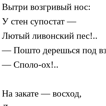
Вытри возгривый нос:
У стен супостат —
Лютый ливонский пес!..
— Пошто дерешься под в
— Споло-ох!..
На закате — восход,