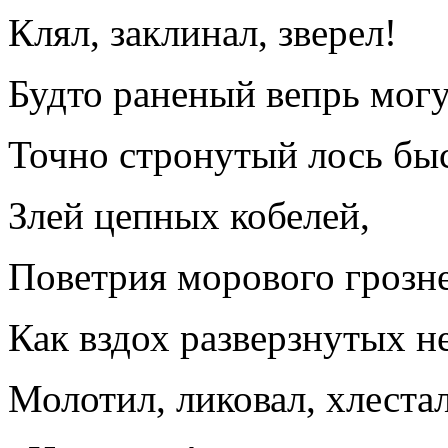
Клял, заклинал, зверел!
Будто раненый вепрь могу
Точно стронутый лось быс
Злей цепных кобелей,
Поветрия морового грозн
Как вздох разверзнутых н
Молотил, ликовал, хлестал