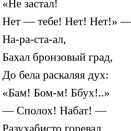
«Не застал!
Нет — тебе! Нет! Нет!» 
На-ра-ста-ал,
Бахал бронзовый град,
До бела раскаляя дух:
«Бам! Бом-м! Ббух!..»
— Сполох! Набат! —
Разухабисто горевал,