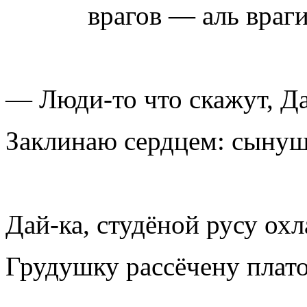
врагов — аль враги.
— Люди-то что скажут, Д
Заклинаю сердцем: сынушк
Дай-ка, студёной русу охл
Грудушку рассёчену плат