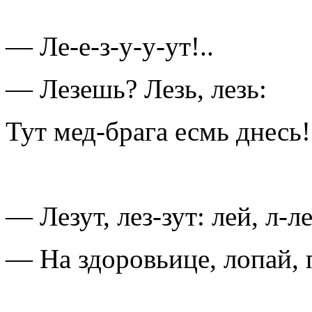
— Ле-е-з-у-у-ут!..
— Лезешь? Лезь, лезь:
Тут мед-брага есмь днесь!
— Лезут, лез-зут: лей, л-ле
— На здоровьице, лопай, 