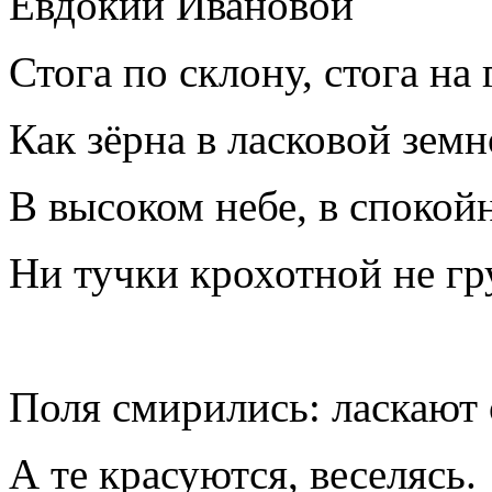
Евдокии Ивановой
Стога по склону, стога на
Как зёрна в ласковой земн
В высоком небе, в спокой
Ни тучки крохотной не гр
Поля смирились: ласкают 
А те красуются, веселясь.