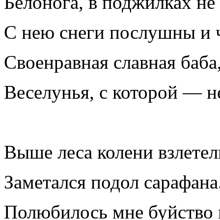
Белонога, в поджилках не 
С нею снеги послушны и
Своенравная славная баба
Веселунья, с которой — н
Выше леса колени взлетел
Заметался подол сарафана.
Полюбилось мне буйство 