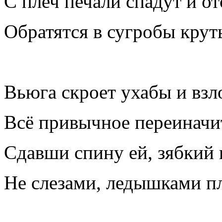
С плеч печали спадут и от
Обратятся в сугробы крут
Вьюга скроет ухабы и вз
Всё привычное переиначи
Сдавши спину ей, зябкий 
Не слезами, ледышками пла