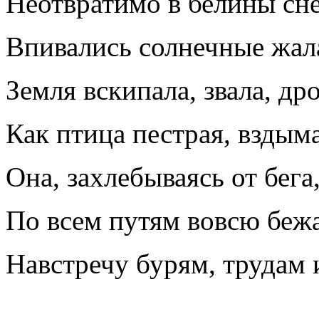
Неотвратимо в белйны сн
Впивались солнечные жала
Земля вскипала, звала, др
Как птица пестрая, вздыма
Она, захлебываясь от бега
По всем путям вовсю беж
Навстречу бурям, трудам и