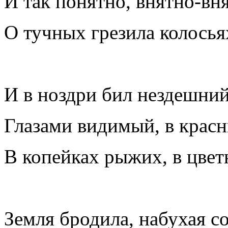
И так понятно, внятно-вн
О тучных грезила колосья
И в ноздри бил нездешни
Глазами видимый, в красн
В копейках рыжих, в цвет
Земля бродила, набухая с