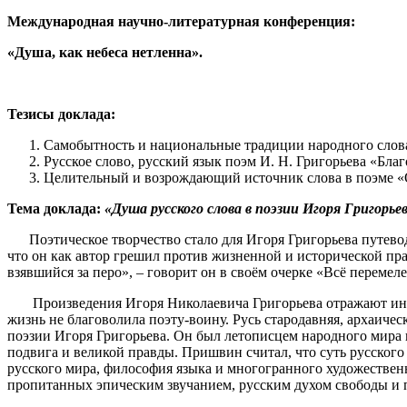
Международная научно-литературная конференция:
«Душа, как небеса нетленна».
Тезисы доклада:
Самобытность и национальные традиции народного слова 
Русское слово, русский язык поэм И. Н. Григорьева «Бла
Целительный и возрождающий источник слова в поэме «О
Тема доклада:
«Душа русского слова в поэзии Игоря Григорьев
Поэтическое творчество стало для Игоря Григорьева путеводн
что он как автор грешил против жизненной и исторической пра
взявшийся за перо», – говорит он в своём очерке «Всё перемел
Произведения Игоря Николаевича Григорьева отражают индивид
жизнь не благоволила поэту-воину. Русь стародавняя, архаичес
поэзии Игоря Григорьева. Он был летописцем народного мира 
подвига и великой правды. Пришвин считал, что суть русского ч
русского мира, философия языка и многогранного художествен
пропитанных эпическим звучанием, русским духом свободы и 