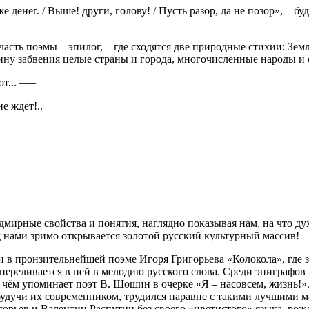
оже денег. / Выше! други, голову! / Пусть разор, да не позор», – 
сть поэмы – эпилог, – где сходятся две природные стихии: Зем
ину забвения целые страны и города, многочисленные народы и
от... —–
е ждёт!..
мирные свойства и понятия, наглядно показывая нам, на что ду
ед нами зримо открывается золотой русский культурный массив!
 в пронзительнейшей поэме Игоря Григорьева «Колокола», где з
переливается в ней в мелодию русского слова. Среди эпиграфов 
о чём упоминает поэт В. Шошин в очерке «Я – насовсем, жизнь!».
 будучи их современником, трудился наравне с такими лучшими ма
рьев и Валентин Распутин без своего «цветистого» языка, рожд