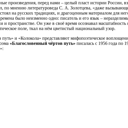
ные произведения, перед нами – целый пласт истории России, в
ыл, по мнению литературоведа С. А. Золотцева, «даже вызывающ
стоял на русских традициях, и драгоценным материалом для него 
е времена было неизменно одно: писатель и его язык – неразделим
ни и пространстве. Он уже в своё время осознавал масштабность 
 своё лингвистическое поле, ткал на нём цветистый
 путь» и «Колокола» представляют мифопоэтическое воплощени
Поэма
«Благословенный чёртов путь»
писалась с 1956 года по 1
»: