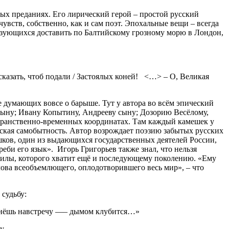
ых преданиях. Его лирический герой – простой русский
увств, собственно, как и сам поэт. Эпохальные вещи – всегда
язующихся доставить по Балтийскому грозному морю в Лондон,
й, сказать, чтоб подали / Застоялых коней! <…> – О, Великая
 думающих вовсе о барыше. Тут у автора во всём эпический
сыну; Ивану Копытину, Андрееву сыну; Дозорию Весёлому,
остранственно-временных координатах. Там каждый камешек у
еская самобытность. Автор возрождает поэзию забытых русских
Шишков, один из выдающихся государственных деятелей России,
еби его язык». Игорь Григорьев также знал, что нельзя
 силы, которого хватит ещё и последующему поколению. «Ему
лова всеобъемлющего, оплодотворившего весь мир», – что
судьбу:
 шагнёшь навстречу —– дымом клубится…»
у.