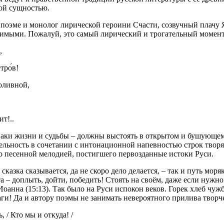
ной сущностью.
оэме и монолог лирической героини Счасти, созвучный плачу Я
юбимыми. Пожалуй, это самый лирический и трогательный момент
,
тро́в!
оливной,
т!..
ки жизни и судьбы – должны выстоять в открытом и бушующем
ьность в сочетании с интонационной напевностью строк творят ч
го песенной мелодией, постигшего первозданные истоки Руси.
зка сказывается, да не скоро дело делается, – так и путь моряк
 – доплыть, дойти, победить! Стоять на своём, даже если нужно
 Иоанна (15:13). Так было на Руси испокон веков. Горек хлеб чу
ги! Да и автору поэмы не занимать невероятного прилива творч
 / Кто мы и откуда! /