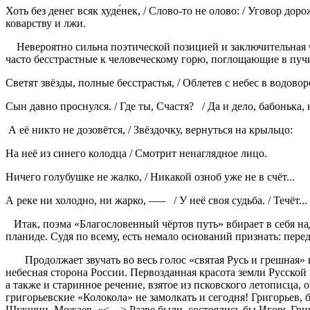
Хоть без денег всяк худе́нек, / Слово-то не олово: / Уговор дор
коварству и лжи.
Невероятно сильна поэтической позицией и заключительная ча
часто бесстрастные к человеческому горю, поглощающие в пуч
Светят звёзды, полные бесстрастья, / Облетев с небес в водовор
Сын давно проснулся. / Где ты, Счастя? / Да и дело, бабонька, н
А её никто не дозовётся, / Звёздочку, вернуться на крыльцо:
На неё из синего колодца / Смотрит ненаглядное лицо.
Ничего голубушке не жалко, / Никакой озноб уже не в счёт...
А реке ни холодно, ни жарко, —– / У неё своя судьба. / Течёт...
Итак, поэма «Благословенный чёртов путь» вбирает в себя над
планиде. Судя по всему, есть немало оснований признать: пер
Продолжает звучать во весь голос «святая Русь и грешная» и
небесная сторона России. Первозданная красота земли Русской 
а также и старинное речение, взятое из псковского летописца, 
григорьевские «Колокола» не замолкать и сегодня! Григорьев,
Шукшин, Можаев. «<…> Разве были, состоялись бы Игорь Григо