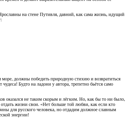
рославны на стене Путивля, давний, как сама жизнь, идущий
:
 море, должны победить природную стихию и возвратиться
удеса! Будто на ладони у автора, трепетно бьётся само
ов оказался не таким скорым и лёгким. Но, как бы то ни было,
 отдать жизни свои. «Нет больше той любви, как если кто
жбины для русского человека, но отдадим должное славным
еской энергии!