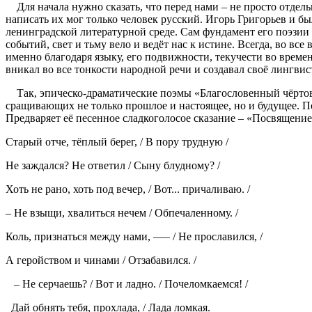
Для начала нужно сказать, что перед нами – не просто отдель
написать их мог только человек русский. Игорь Григорьев и б
ленинградской литературной среде. Сам фундамент его поэзии 
событий, свет и тьму вело и ведёт нас к истине. Всегда, во вс
именно благодаря языку, его подвижности, текучести во време
вникал во все тонкости народной речи и создавал
Так, эпическо-драматические поэмы «Благословенный чёртов
сращивающих не только прошлое и настоящее, но и будущее. 
Предваряет её песенное сладкоголосое сказание – «Посвящение
Старый отче, тёплый берег, / В пору трудную /
Не заждался? Не ответил / Сыну блудному? /
Хоть не рано, хоть под вечер, / Вот... причаливаю. /
– Не взыщи, хвалиться нечем / Обпечаленному. /
Коль, признаться между нами, —– / Не прославился, /
А геройством и чинами / Отзабавился. /
– Не серчаешь? / Вот и ладно. / Почеломкаемся! /
Дай обнять тебя, прохлада, / Лада ломкая.