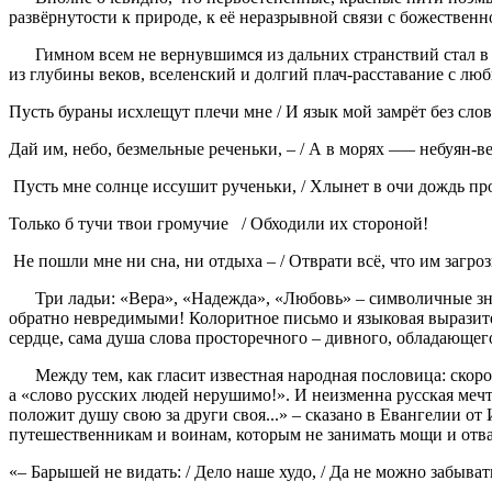
развёрнутости к природе, к её неразрывной связи с божествен
Гимном всем не вернувшимся из дальних странствий стал в п
из глубины веков, вселенский и долгий плач-расставание с л
Пусть бураны исхлещут плечи мне / И язык мой замрёт без слов
Дай им, небо, безмельные реченьки, – / А в морях —– небуян-ве
Пусть мне солнце иссушит рученьки, / Хлынет в очи дождь пр
Только б тучи твои громучие / Обходили их стороной!
Не пошли мне ни сна, ни отдыха – / Отврати всё, что им загрози
Три ладьи: «Вера», «Надежда», «Любовь» – символичные зна
обратно невредимыми! Колоритное письмо и языковая выразител
сердце, сама душа слова просторечного – дивного, обладающе
Между тем, как гласит известная народная пословица: скоро ска
а «слово русских людей нерушимо!». И неизменна русская мечта
положит душу свою за други своя...» – сказано в Евангелии от
путешественникам и воинам, которым не занимать мощи и отва
«– Барышей не видать: / Дело наше худо, / Да не можно забывать,