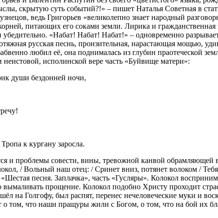
слы, скрытую суть событий?!» – пишет Наталья Советная в ста
знецов, ведь Григорьев «великолепно знает народный разговорны
 корней, питающих его соками земли. Лирика и гражданственная
 убедительно. «Набат! Набат! Набат!» – одновременно разрывае
тяжная русская песнь, пронзительная, нарастающая мощью, уди
бвенно любил её, она поднималась из глубин праотеческой зем
и неистовой, исполинской вере часть «Буйвище матери»:
крик души бездонней ночи,
тречу!
/ Тропа к кургану заросла.
 и проблемы совести, вины, тревожной канвой обрамляющей всё 
олокол, / Вольный наш отец: / Сринет вниз, потянет волоком / Т
то «Шестая песня. Заплачка», часть «Гусляры». Колокол восприни
жно вымаливать прощение. Колокол подобно Христу проходит страс
 шёл на Голгофу, был распят, перенес нечеловеческие муки и воск
 о том, что наши пращуры жили с Богом, о том, что на бой их б