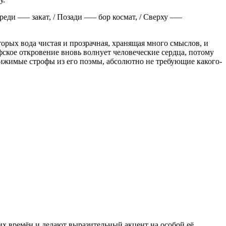
переди —– закат, / Позади —– бор космат, / Сверху —–
орых вода чистая и прозрачная, хранящая много смыслов, и
ское откровение вновь волнует человеческие сердца, потому
тижимые строфы из его поэмы, абсолютно не требующие какого-
х времён и делают выразительный акцент на особой её