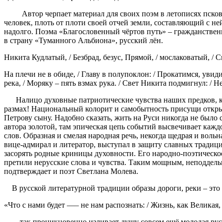
Автор черпает материал для своих поэм в летописях псковск
человек, плоть от плоти своей отчей земли, составляющий с не
надолго. Поэма «Благословенный чёртов путь» – гражданствен
в страну «Туманного Альбиона», русский лён.
Никита Кудлатый, / Безбрад, безус, Прямой, / мослаковатый, / Си
На плечи не в обиде, / Главу в полупоклон: / Прокатимся, увиди
река, / Моряку – пять взмах рука. / Свет Никита подмигнул: / Н
Налицо духовные патриотические чувства наших предков, кро
размах! Национальный колорит и самобытность присущи откры
Петрову сыну. Надобно сказать, жить на Руси никогда не было
автора золотой, там эпическая цепь событий высвечивает кажд
слов. Образная и смелая народная речь, некогда щедрая и воль
вице-адмирал и литератор, выступал в защиту славных традиций
засорять родные криницы духовности. Его народно-поэтическое
претили нерусские слова и чувства. Таким мощным, неподдель
подтверждает и поэт Светлана Молева.
В русской литературной традиции образы дороги, реки – это 
«Что с нами будет —– не нам распознать: / Жизнь, как Великая
– так проникновенно изливает душу совсем ещё молодая русс