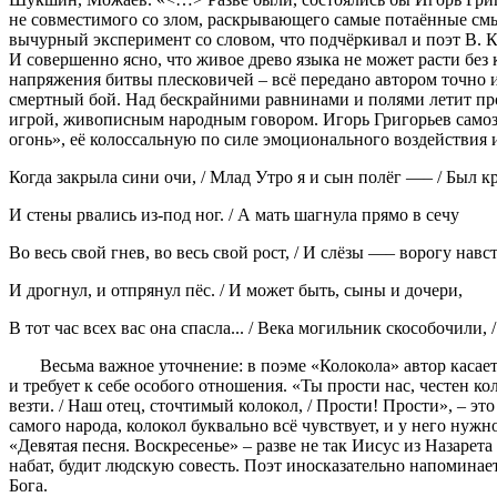
не совместимого со злом, раскрывающего самые потаённые смы
вычурный эксперимент со словом, что подчёркивал и поэт В. Ку
И совершенно ясно, что живое древо языка не может расти без
напряжения битвы плесковичей – всё передано автором точно и
смертный бой. Над бескрайними равнинами и полями летит про
игрой, живописным народным говором. Игорь Григорьев самоза
огонь», её колоссальную по силе эмоционального воздействия 
Когда закрыла сини очи, / Млад Утро я и сын полёг —– / Был 
И стены рвались из-под ног. / А мать шагнула прямо в сечу
Во весь свой гнев, во весь свой рост, / И слёзы —– ворогу навс
И дрогнул, и отпрянул пёс. / И может быть, сыны и дочери,
В тот час всех вас она спасла... / Века могильник скособочили, 
Весьма важное уточнение: в поэме «Колокола» автор касается
и требует к себе особого отношения. «Ты прости нас, честен к
везти. / Наш отец, сточтимый колокол, / Прости! Прости», – э
самого народа, колокол буквально всё чувствует, и у него ну
«Девятая песня. Воскресенье» – разве не так Иисус из Назарета
набат, будит людскую совесть. Поэт иносказательно напоминает
Бога.