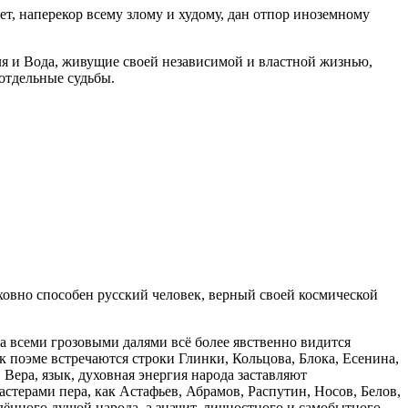
будет, наперекор всему злому и худому, дан отпор иноземному
ля и Вода, живущие своей независимой и властной жизнью,
 отдельные судьбы.
ховно способен русский человек, верный своей космической
а всеми грозовыми далями всё более явственно видится
к поэме встречаются строки Глинки, Кольцова, Блока, Есенина,
 Вера, язык, духовная энергия народа заставляют
стерами пера, как Астафьев, Абрамов, Распутин, Носов, Белов,
ённого душой народа, а значит, личностного и самобытного,