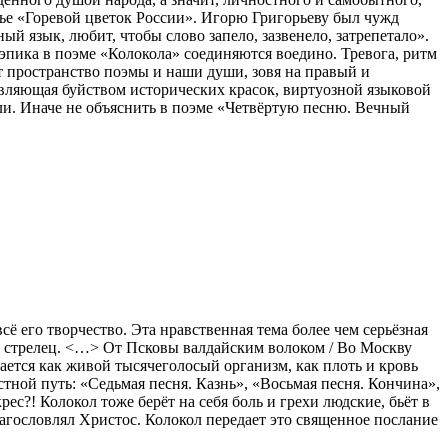
тье «Горевой цветок России». Игорю Григорьеву был чужд
й язык, любит, чтобы слово запело, зазвенело, затрепетало».
 эпика в поэме «Колокола» соединяются воедино. Тревога, ритм
т пространство поэмы и наши души, зовя на правый и
вляющая буйством исторических красок, виртуозной языковой
ли. Иначе не объяснить в поэме «Четвёртую песню. Вечный
его творчество. Эта нравственная тема более чем серьёзная
ебя стрелец. <…> От Псковы валдайским волоком / Во Москву
мается как живой тысячеголосый организм, как плоть и кровь
тной путь: «Седьмая песня. Казнь», «Восьмая песня. Кончина»,
рес?! Колокол тоже берёт на себя боль и грехи людские, бьёт в
лагословлял Христос. Колокол передает это священное послание