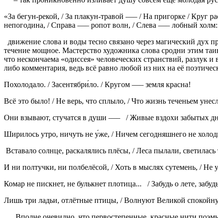
«За бегун-рекой, / За плакун-травой —– / На пригорке / Круг ра
непогодина, / Справа —– ропот волн, / Слева —– лобный холм: 
движение слова и воды тесно связано через магический дух пр
течение мощное. Мастерство художника слова сродни этим таи
что нескончаема «одиссея» человеческих странствий, разлук 
либо комментария, ведь всё равно любой из них на её поэтичес
Похолодало. / Засентябри́ло. / Кругом —– земля красна!
Всё это было! / Не верь, что сплыло, / Что жизнь теченьем унесл
Они взывают, стучатся в души —– / Живые вздохи забытых дн
Ширилось утро, ничуть не у́же, / Ничем сегодняшнего не холод
Вставало солнце, раскалялись плёсы, / Леса пылали, светилась
И ни полтучки, ни полбелёсой, / Хоть в мыслях сутемень, / Не 
Комар не пискнет, не булькнет плотица... / Забудь о лете, забудь
Лишь три ладьи, отлётные птицы, / Волнуют Великой спокойну
Вполне очевидно, что первостепенные, красные нити поэмы в