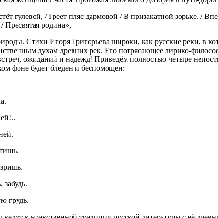
стёт гулевой, / Греет пляс дармовой / В призакатной зорьке. / В
/ Пресвятая родина», –
ироды. Стихи Игоря Григорьева широки, как русские реки, в кот
нственным духам древних рек. Его потрясающее лирико-философ
и встреч, ожиданий и надежд! Приведём полностью четыре непос
ком фоне будет бледен и беспомощен:
а.
ей!..
ней.
 тишь.
узришь.
, забудь.
ю грудь.
едут к нравственной традиции русской литературы с её древни