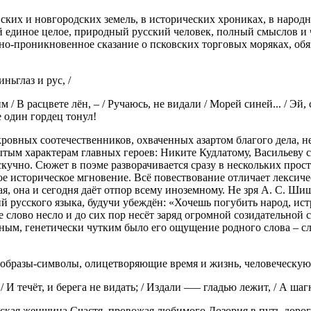
их и новгородских земель, в исторических хрониках, в народн
й единое целое, природный русский человек, полный смыслов и ч
но-проникновенное сказание о псковских торговых моряках, об
ньглаз и рус, /
м / В расцвете лён, – / Ручаюсь, не видали / Морей синей... / Э
е один гордец тонул!
вных соотечественников, охваченных азартом благого дела, не
тым характерам главных героев: Никите Кудлатому, Васильеву 
 скучно. Сюжет в поэме разворачивается сразу в нескольких пр
ое историческое мгновение. Всё повествование отличает лексич
ная, она и сегодня даёт отпор всему иноземному. Не зря А. С. 
 русского языка, будучи убеждён: «Хочешь погубить народ, истр
 слово несло и до сих пор несёт заряд огромной созидательной
ным, генетически чутким было его ощущение родного слова – с
образы-символы, олицетворяющие время и жизнь, человеческую 
, / И течёт, и берега не видать; / Издали —– гладью лежит, / А
кая женщина Счастя, провожая любимого Дозория в путь-дорог