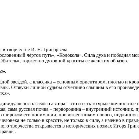
в творчестве И. Н. Григорьева.
гословенный чёртов путь», «Колокола». Сила духа и победная мощ
битель», торжество духовной красоты ее женских образов.
а».
ой звездой, а классика – основным ориентиром, плотью и кровь
вды. Отзвуки личной судьбы отчётливо слышны в его произведен
ется».
уальность самого автора – это и есть то яркое личностное нач
кая, сама русская почва – первородина – внутренний источник, п
в широком его понимании, провозвестником нового, подлинного 
еловека не только в красоте, не только в силе, а именно в прав
ного творчества открывается в исторических поэмах Игоря Григ
правды.