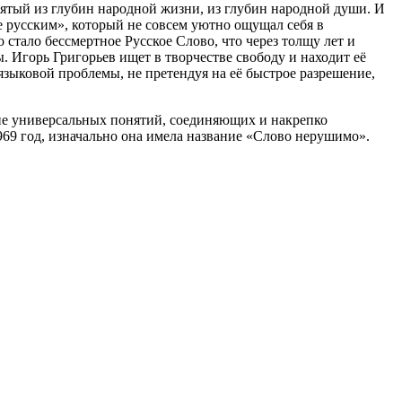
зятый из глубин народной жизни, из глубин народной души. И
е русским», который не совсем уютно ощущал себя в
стало бессмертное Русское Слово, что через толщу лет и
ы. Игорь Григорьев ищет в творчестве свободу и находит её
языковой проблемы, не претендуя на её быстрое разрешение,
 национальный узор.
е универсальных понятий, соединяющих и накрепко
969 год, изначально она имела название «Слово нерушимо».