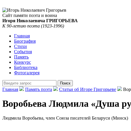
Сайт памяти поэта и воина
Игоря Николаевича ГРИГОРЬЕВА
К 90-летию поэта (1923-1996)
Главная
Биография
Стихи
События
Память
Конкурс
Библиотека
Фотогалерея
Главная
Память поэта
Статьи об Игоре Григорьеве
Воро
Воробьева Людмила «Душа рус
Людмила Воробьева, член Союза писателей Беларуси (Минск)