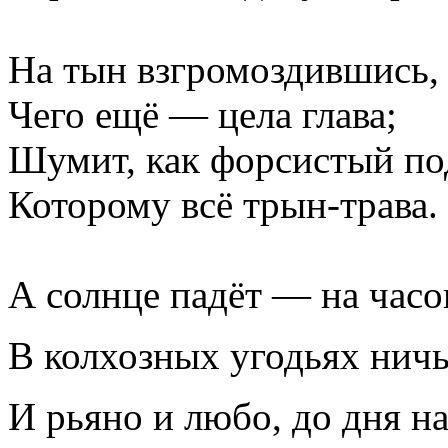
На тын взгромоздившись, 
Чего ещё — цела глава;
Шумит, как форсистый п
Которому всё трын-трава.
А солнце падёт — на час
В колхозных угодьях ничь
И рьяно и любо, до дня н