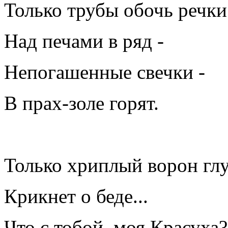
Только трубы обочь речки
Над печами в ряд -
Непогашенные свечки -
В прах-золе горят.
Только хриплый ворон гл
Крикнет о беде...
Что с тобой, моя Красуха?