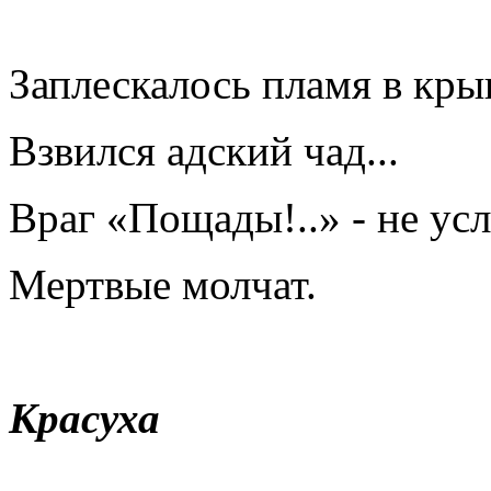
Заплескалось пламя в кры
Взвился адский чад...
Враг «Пощады!..» - не ус
Мертвые молчат.
Красуха