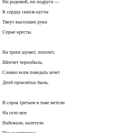
Ни родимой, ни подруги —
К сердцу сквозь кусты
Тянут высохшие руки
Серые кресты.
На тропе шумит, лопочет,
Шепчет чернобыль,
Словно всем поведать хочет
Дней проклятых быль.
В сорок третьем в тьме метели
На село мое
Набежали, налетели
Псы и коршунье.