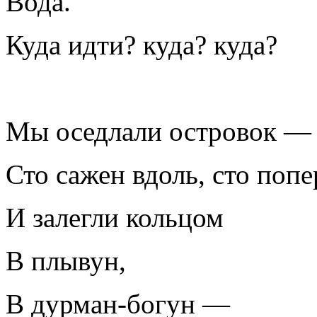
Вода.
Куда идти? куда? куда?
Мы оседлали островок —
Сто сажен вдоль, сто поп
И залегли кольцом
В плывун,
В дурман-богун —