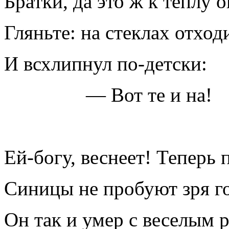
Братки, да это ж к теплу о
Гляньте: на стеклах отход
И всхлипнул по-детски:
— Вот те и на!
Ей-богу, веснеет! Теперь
Синицы не пробуют зря го
Он так и умер с веселым р