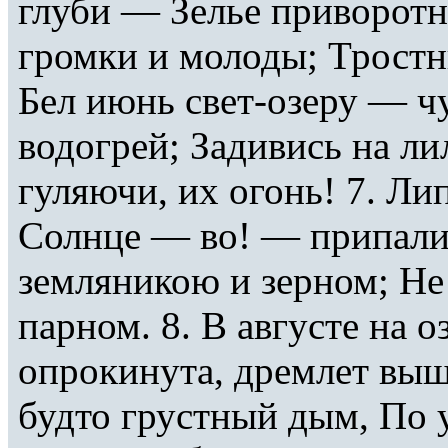
глуби — Зелье приворотн
громки и молоды; Тростн
Бел июнь свет-озеру — ч
водогрей; Задивись на ли
гуляючи, их огонь! 7. Лип
Солнце — во! — припалив
земляникою и зерном; Не
парном. 8. В августе на 
опрокинута, дремлет выш
будто грустный дым, По 