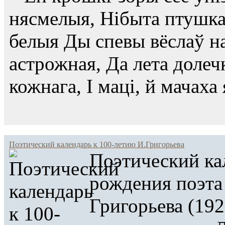
нясмелыя, Нібыта птушка
белыя Ды спевы вёслаў на 
астрожная, Да лета долеч
кожнага, І маці, й мачаха 
Поэтический календарь к 100-летию И.Григорьева
Поэтический ка
рождения поэта
Григорьева (192