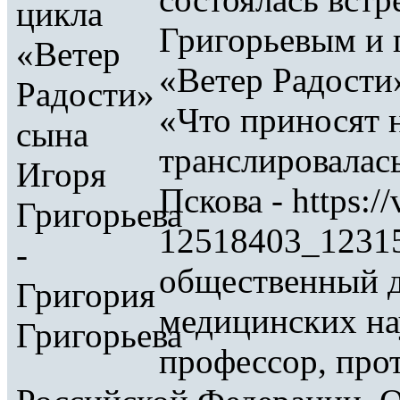
Григорьевым и п
«Ветер Радости
«Что приносят 
транслировалас
Пскова - https:/
12518403_12315
общественный де
медицинских на
профессор, про