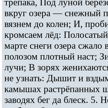
трепака, Под луной берёзо
вкруг озера — снежный 
вязнем до колен; И, проб
кромсаем лёд: Полосатый 
марте снеги озера сжало 
полозом плотный наст; З
лучи; В зорях женихаются
не узнать: Дышит и вздым
камышах растрёпанных щ
заводях бег да блеск. 5.