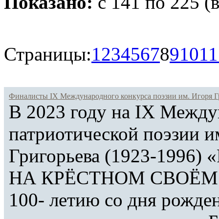
Показано:
c 141 по 225 (в
Страницы:
1
2
3
4
5
6
7
8
9
10
11
Финалисты IX Международного конкурса поэзии им. Игоря Гр
В 2023 году на IХ Между
патриотической поэзии и
Григорьева (1923-1996
НА КРЁСТНОМ СВОЁМ Р
100- летию со дня рожде