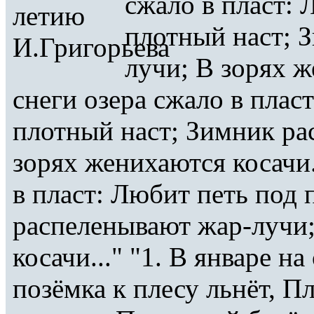
сжало в пласт: 
плотный наст; 
лучи; В зорях ж
снеги озера сжало в плас
плотный наст; Зимник ра
зорях женихаются косачи.
в пласт: Любит петь под
распеленывают жар-лучи;
косачи..." "1. В январе н
позёмка к плесу льнёт, П