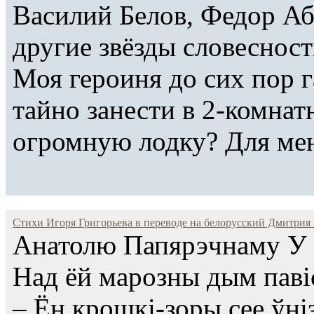
Василий Белов, Федор Аб
другие звёзды словесност
Моя героиня до сих пор г
тайно занести в 2-комнат
огромную лодку? Для меня
Стихи Игоря Григорьева в переводе на белорусский Дмитрия Пет
Анатолю Папярэчнаму У в
Над ёй марозны дым павіс
– Ён крошкі-зоры сее ўні